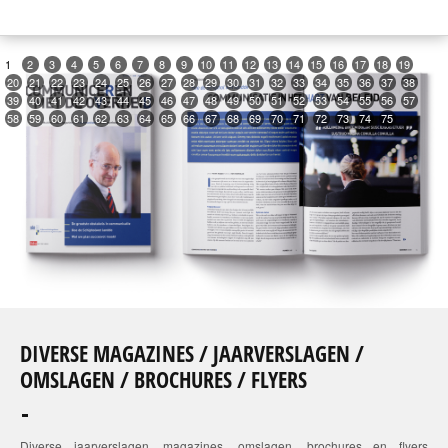
1
2
3
4
5
6
7
8
9
10
11
12
13
14
15
16
17
18
19
20
21
22
23
24
25
26
27
28
29
30
31
32
33
34
35
36
37
38
39
40
41
42
43
44
45
46
47
48
49
50
51
52
53
54
55
56
57
58
59
60
61
62
63
64
65
66
67
68
69
70
71
72
73
74
75
DIVERSE MAGAZINES / JAARVERSLAGEN /
OMSLAGEN / BROCHURES / FLYERS
Diverse jaarverslagen, magazines, omslagen, brochures en flyers